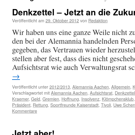
Denkzettel – Jetzt an die Zuku
Veröffentlicht am
29. Oktober 2012
von
Redaktion
Wir haben uns eine ganze Weile nicht 
den bei der Alemannia handelnden Pers
gegeben, das Vertrauen wieder herzuste
stellen aber fest, dass dies nicht gesche
Aufsichtsrat wie auch Verwaltungsrat 
→
Veröffentlicht unter
2012/2013
,
Alemannia Aachen
,
Allgemein
,
K
Verschlagwortet mit
Alemannia Aachen
,
Aufsichtsrat
,
Denkzettel
Kraemer
,
Geld
,
Gremien
,
Hoffnung
,
Insolvenz
,
Klömpchensklub
Präsident
,
Rettung
,
Sportfreunde Kaiserstadt
,
Tivoli
,
Uwe Scher
Kommentare
Jetzt aber!