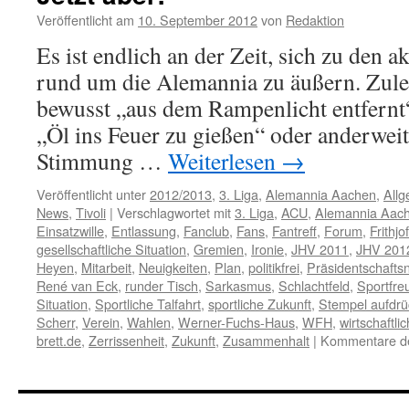
Veröffentlicht am
10. September 2012
von
Redaktion
Es ist endlich an der Zeit, sich zu den 
rund um die Alemannia zu äußern. Zulet
bewusst „aus dem Rampenlicht entfernt
„Öl ins Feuer zu gießen“ oder anderweit
Stimmung …
Weiterlesen
→
Veröffentlicht unter
2012/2013
,
3. Liga
,
Alemannia Aachen
,
Allg
News
,
Tivoli
|
Verschlagwortet mit
3. Liga
,
ACU
,
Alemannia Aac
Einsatzwille
,
Entlassung
,
Fanclub
,
Fans
,
Fantreff
,
Forum
,
Frithj
gesellschaftliche Situation
,
Gremien
,
Ironie
,
JHV 2011
,
JHV 201
Heyen
,
Mitarbeit
,
Neuigkeiten
,
Plan
,
politikfrei
,
Präsidentschafts
René van Eck
,
runder Tisch
,
Sarkasmus
,
Schlachtfeld
,
Sportfre
Situation
,
Sportliche Talfahrt
,
sportliche Zukunft
,
Stempel aufdr
Scherr
,
Verein
,
Wahlen
,
Werner-Fuchs-Haus
,
WFH
,
wirtschaftli
brett.de
,
Zerrissenheit
,
Zukunft
,
Zusammenhalt
|
Kommentare dea