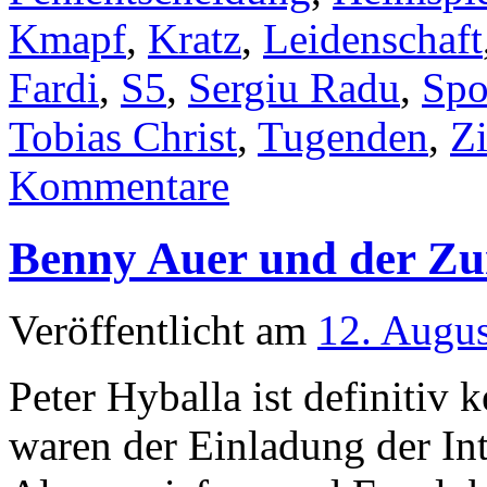
Kmapf
,
Kratz
,
Leidenschaft
Fardi
,
S5
,
Sergiu Radu
,
Spo
Tobias Christ
,
Tugenden
,
Z
Kommentare
Benny Auer und der Z
Veröffentlicht am
12. Augu
Peter Hyballa ist definitiv
waren der Einladung der In