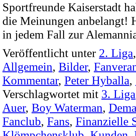
Sportfreunde Kaiserstadt ha
die Meinungen anbelangt! H
in jedem Fall zur Alemanni
Veröffentlicht unter
2. Liga
Allgemein
,
Bilder
,
Fanveran
Kommentar
,
Peter Hyballa
,
Verschlagwortet mit
3. Liga
Auer
,
Boy Waterman
,
Dema
Fanclub
,
Fans
,
Finanzielle 
Klömpchensklub
,
Kunden
,