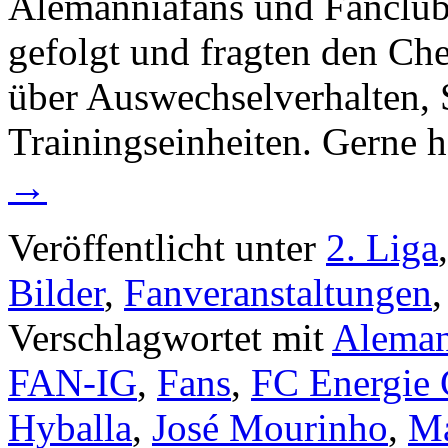
Alemanniafans und Fanclub
gefolgt und fragten den Ch
über Auswechselverhalten, S
Trainingseinheiten. Gerne 
→
Veröffentlicht unter
2. Liga
Bilder
,
Fanveranstaltungen
Verschlagwortet mit
Aleman
FAN-IG
,
Fans
,
FC Energie 
Hyballa
,
José Mourinho
,
Ma