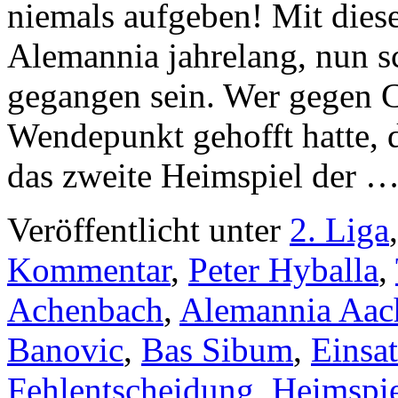
niemals aufgeben! Mit dies
Alemannia jahrelang, nun s
gegangen sein. Wer gegen C
Wendepunkt gehofft hatte, d
das zweite Heimspiel der 
Veröffentlicht unter
2. Liga
Kommentar
,
Peter Hyballa
,
Achenbach
,
Alemannia Aac
Banovic
,
Bas Sibum
,
Einsa
Fehlentscheidung
,
Heimspi