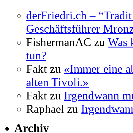
derFriedri.ch – “Tradi
Geschäftsführer Mronz
FishermanAC
zu
Was 
tun?
Fakt
zu
«Immer eine a
alten Tivoli.»
Fakt
zu
Irgendwann mu
Raphael
zu
Irgendwann
Archiv