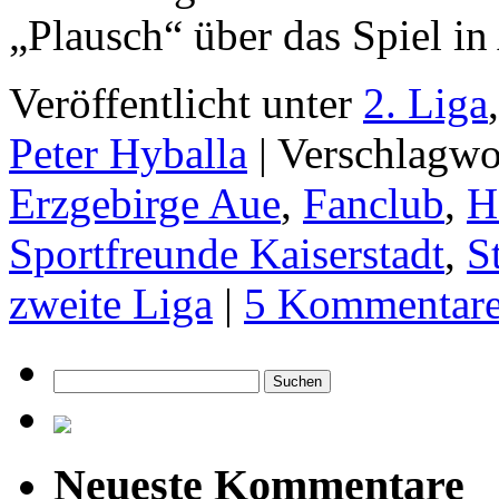
„Plausch“ über das Spiel i
Veröffentlicht unter
2. Liga
Peter Hyballa
|
Verschlagwo
Erzgebirge Aue
,
Fanclub
,
H
Sportfreunde Kaiserstadt
,
S
zweite Liga
|
5 Kommentar
Suchen
nach:
Neueste Kommentare