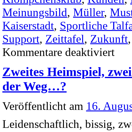
Meinungsbild
,
Müller
,
Must
Kaiserstadt
,
Sportliche Talf
Support
,
Zeittafel
,
Zukunft
für
Kommentare deaktiviert
Quo
vadis,
Alemann
Zweites Heimspiel, zwei
der Weg…?
Veröffentlicht am
16. Augu
Leidenschaftlich, bissig, 