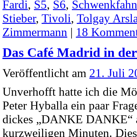
Fardi
,
S5
,
S6
,
Schwenkfahn
Stieber
,
Tivoli
,
Tolgay Arsl
Zimmermann
|
18 Komment
Das Café Madrid in der
Veröffentlicht am
21. Juli 
Unverhofft hatte ich die Mö
Peter Hyballa ein paar Frage
dickes „DANKE DANKE“ an 
kurzweiligen Minuten. Dies