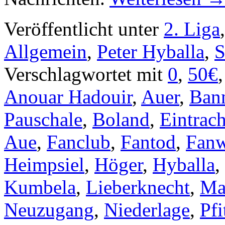
Veröffentlicht unter
2. Liga
Allgemein
,
Peter Hyballa
,
S
Verschlagwortet mit
0
,
50€
Anouar Hadouir
,
Auer
,
Ban
Pauschale
,
Boland
,
Eintrac
Aue
,
Fanclub
,
Fantod
,
Fanw
Heimpsiel
,
Höger
,
Hyballa
,
Kumbela
,
Lieberknecht
,
Ma
Neuzugang
,
Niederlage
,
Pfi