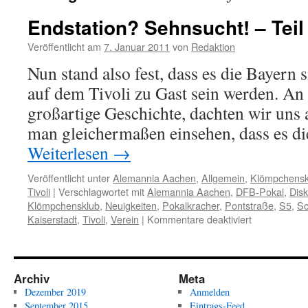
Endstation? Sehnsucht! – Teil I
Veröffentlicht am
7. Januar 2011
von
Redaktion
Nun stand also fest, dass es die Bayern 
auf dem Tivoli zu Gast sein werden. An 
großartige Geschichte, dachten wir uns 
man gleichermaßen einsehen, dass es d
Weiterlesen
→
Veröffentlicht unter
Alemannia Aachen
,
Allgemein
,
Klömpchensk
Tivoli
|
Verschlagwortet mit
Alemannia Aachen
,
DFB-Pokal
,
Dis
Klömpchensklub
,
Neuigkeiten
,
Pokalkracher
,
Pontstraße
,
S5
,
Sc
für
Kaiserstadt
,
Tivoli
,
Verein
|
Kommentare deaktiviert
Endstation?
Sehnsucht!
–
Teil
Archiv
Meta
II.
Dezember 2019
Anmelden
September 2015
Eintrags-Feed