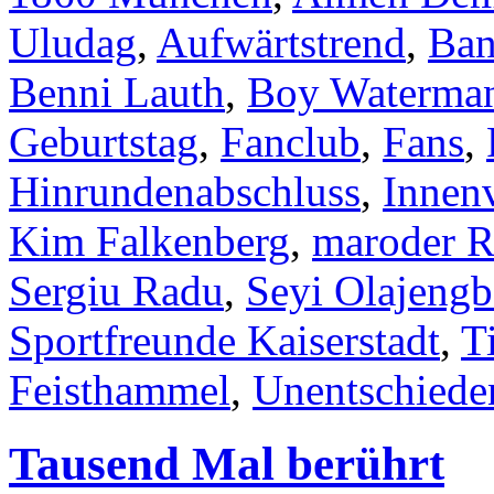
Uludag
,
Aufwärtstrend
,
Ban
Benni Lauth
,
Boy Waterma
Geburtstag
,
Fanclub
,
Fans
,
Hinrundenabschluss
,
Innen
Kim Falkenberg
,
maroder R
Sergiu Radu
,
Seyi Olajengb
Sportfreunde Kaiserstadt
,
T
Feisthammel
,
Unentschiede
Tausend Mal berührt