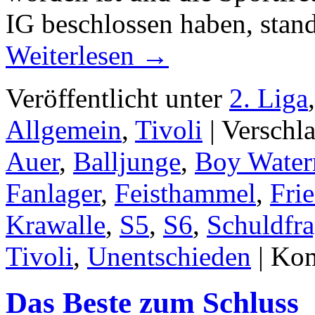
IG beschlossen haben, stan
Weiterlesen
→
Veröffentlicht unter
2. Liga
Allgemein
,
Tivoli
|
Verschl
Auer
,
Balljunge
,
Boy Wate
Fanlager
,
Feisthammel
,
Fri
Krawalle
,
S5
,
S6
,
Schuldfr
Tivoli
,
Unentschieden
|
Kom
Das Beste zum Schluss