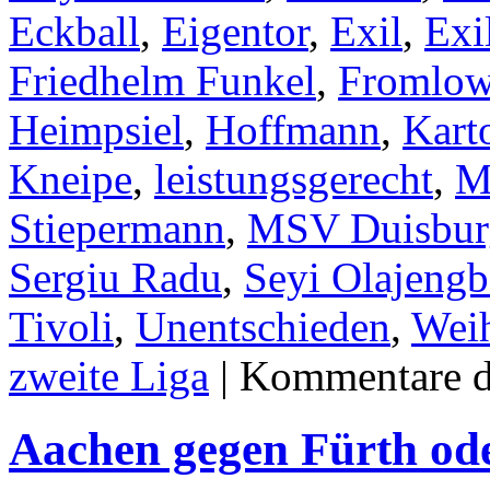
Eckball
,
Eigentor
,
Exil
,
Exi
Friedhelm Funkel
,
Fromlow
Heimpsiel
,
Hoffmann
,
Karto
Kneipe
,
leistungsgerecht
,
M
Stiepermann
,
MSV Duisbur
Sergiu Radu
,
Seyi Olajengb
Tivoli
,
Unentschieden
,
Wei
zweite Liga
|
Kommentare de
Aachen gegen Fürth ode