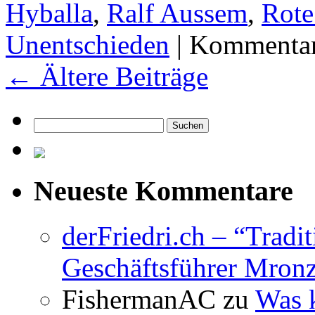
Hyballa
,
Ralf Aussem
,
Rote
Unentschieden
|
Kommentare
←
Ältere Beiträge
Suchen
nach:
Neueste Kommentare
derFriedri.ch – “Tradi
Geschäftsführer Mronz
FishermanAC
zu
Was 