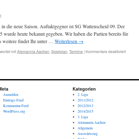
Alemannia
h
 in die neue Saison. Auftaktgegner ist SG Wattenscheid 09. Der
15 wurde heute bekannt gegeben. Wir haben die Partien bereits für
s weitere findet Ihr unter …
Weiterlesen
→
für
wortet mit
Alemannia Aachen
,
Spielplan
,
Termine
|
Kommentare deaktiviert
Spielpl
2014/2
Meta
Kategorien
Anmelden
2. Liga
Eintrags-Feed
2011/2012
Kommentar-Feed
2012/2013
WordPress.org
2014/2015
3. Liga
Alemannia Aachen
Allgemein
Auswärtssieg