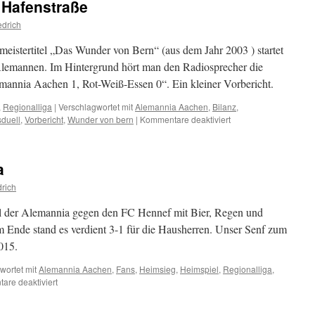
r Hafenstraße
Rekord
und
edrich
noch
viel
istertitel „Das Wunder von Bern“ (aus dem Jahr 2003 ) startet
wichtiger:
 Alemannen. Im Hintergrund hört man den Radiosprecher die
Die
mannia Aachen 1, Rot-Weiß-Essen 0“. Ein kleiner Vorbericht.
drei
Punkte!
,
Regionalliga
|
Verschlagwortet mit
Alemannia Aachen
,
Bilanz
,
für
sduell
,
Vorbericht
,
Wunder von bern
|
Kommentare deaktiviert
Traditionsduell
an
der
a
Hafenstraße
drich
iel der Alemannia gegen den FC Hennef mit Bier, Regen und
m Ende stand es verdient 3-1 für die Hausherren. Unser Senf zum
015.
wortet mit
Alemannia Aachen
,
Fans
,
Heimsieg
,
Heimspiel
,
Regionalliga
,
für
re deaktiviert
8.900
feiern