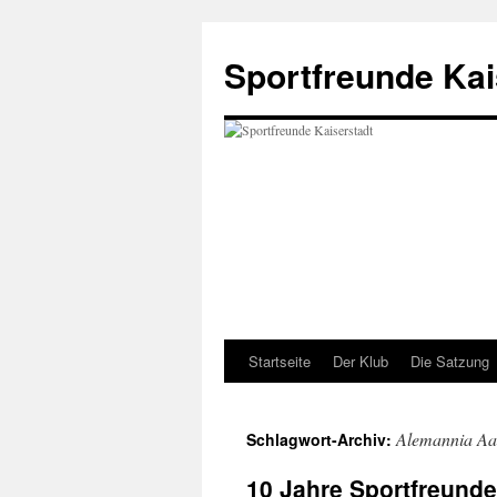
Zum
Inhalt
Sportfreunde Kai
springen
Startseite
Der Klub
Die Satzung
Alemannia Aa
Schlagwort-Archiv:
10 Jahre Sportfreunde