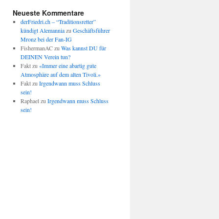
Neueste Kommentare
derFriedri.ch – “Traditionsretter”
kündigt Alemannia
zu
Geschäftsführer
Mronz bei der Fan-IG
FishermanAC
zu
Was kannst DU für
DEINEN Verein tun?
Fakt
zu
«Immer eine abartig gute
Atmosphäre auf dem alten Tivoli.»
Fakt
zu
Irgendwann muss Schluss
sein!
Raphael
zu
Irgendwann muss Schluss
sein!