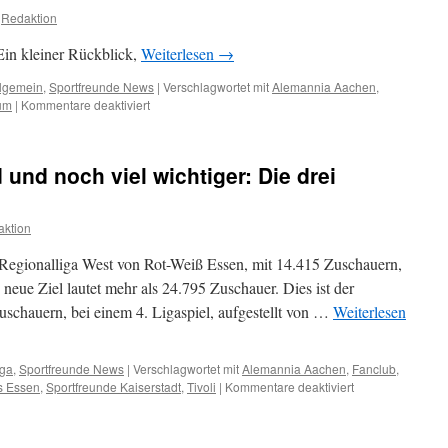
Redaktion
Ein kleiner Rückblick,
Weiterlesen
→
llgemein
,
Sportfreunde News
|
Verschlagwortet mit
Alemannia Aachen
,
für
um
|
Kommentare deaktiviert
10
Jahre
Sportfreunde
und noch viel wichtiger: Die drei
ktion
 Regionalliga West von Rot-Weiß Essen, mit 14.415 Zuschauern,
 neue Ziel lautet mehr als 24.795 Zuschauer. Dies ist der
uschauern, bei einem 4. Ligaspiel, aufgestellt von …
Weiterlesen
iga
,
Sportfreunde News
|
Verschlagwortet mit
Alemannia Aachen
,
Fanclub
,
für
s Essen
,
Sportfreunde Kaiserstadt
,
Tivoli
|
Kommentare deaktiviert
Wir
wollen
den