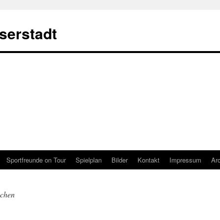
serstadt
Sportfreunde on Tour
Spielplan
Bilder
Kontakt
Impressum
Ar
chen