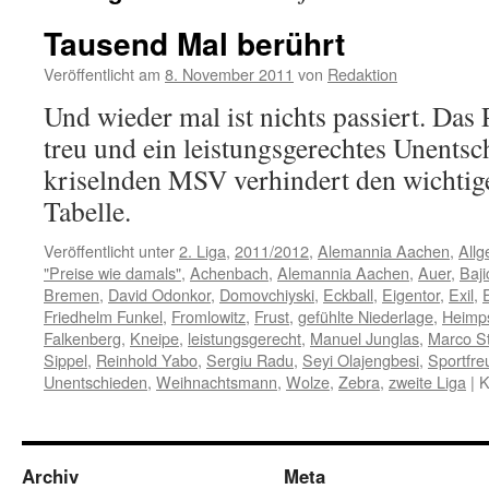
Tausend Mal berührt
Veröffentlicht am
8. November 2011
von
Redaktion
Und wieder mal ist nichts passiert. Das
treu und ein leistungsgerechtes Unents
kriselnden MSV verhindert den wichtig
Tabelle.
Veröffentlicht unter
2. Liga
,
2011/2012
,
Alemannia Aachen
,
Allg
"Preise wie damals"
,
Achenbach
,
Alemannia Aachen
,
Auer
,
Baji
Bremen
,
David Odonkor
,
Domovchiyski
,
Eckball
,
Eigentor
,
Exil
,
E
Friedhelm Funkel
,
Fromlowitz
,
Frust
,
gefühlte Niederlage
,
Heimps
Falkenberg
,
Kneipe
,
leistungsgerecht
,
Manuel Junglas
,
Marco S
Sippel
,
Reinhold Yabo
,
Sergiu Radu
,
Seyi Olajengbesi
,
Sportfre
Unentschieden
,
Weihnachtsmann
,
Wolze
,
Zebra
,
zweite Liga
|
K
Archiv
Meta