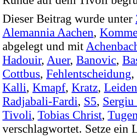
Dieser Beitrag wurde unter
Alemannia Aachen
,
Komme
abgelegt und mit
Achenbac
Hadouir
,
Auer
,
Banovic
,
Ba
Cottbus
,
Fehlentscheidung
Kalli
,
Kmapf
,
Kratz
,
Leiden
Radjabali-Fardi
,
S5
,
Sergiu
Tivoli
,
Tobias Christ
,
Tuge
verschlagwortet. Setze ein