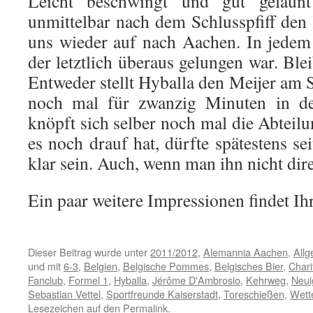
Leicht beschwingt und gut gelaunt
unmittelbar nach dem Schlusspfiff de
uns wieder auf nach Aachen. In jedem 
der letztlich überaus gelungen war. Blei
Entweder stellt Hyballa den Meijer am 
noch mal für zwanzig Minuten in d
knöpft sich selber noch mal die Abteilu
es noch drauf hat, dürfte spätestens s
klar sein. Auch, wenn man ihn nicht di
Ein paar weitere Impressionen findet Ih
Dieser Beitrag wurde unter
2011/2012
,
Alemannia Aachen
,
Allg
und mit
6-3
,
Belgien
,
Belgische Pommes
,
Belgisches Bier
,
Chari
Fanclub
,
Formel 1
,
Hyballa
,
Jérôme D'Ambrosio
,
Kehrweg
,
Neui
Sebastian Vettel
,
Sportfreunde Kaiserstadt
,
Toreschießen
,
Wett
Lesezeichen auf den
Permalink
.