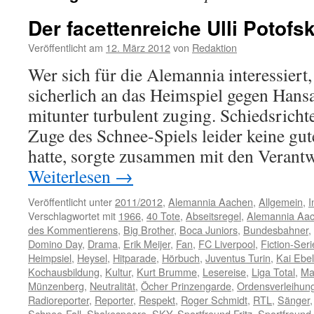
Der facettenreiche Ulli Potofsk
Veröffentlicht am
12. März 2012
von
Redaktion
Wer sich für die Alemannia interessiert,
sicherlich an das Heimspiel gegen Hansa
mitunter turbulent zuging. Schiedsrich
Zuge des Schnee-Spiels leider keine gu
hatte, sorgte zusammen mit den Verant
Weiterlesen
→
Veröffentlicht unter
2011/2012
,
Alemannia Aachen
,
Allgemein
,
I
Verschlagwortet mit
1966
,
40 Tote
,
Abseitsregel
,
Alemannia Aa
des Kommentierens
,
Big Brother
,
Boca Juniors
,
Bundesbahner
,
Domino Day
,
Drama
,
Erik Meijer
,
Fan
,
FC Liverpool
,
Fiction-Seri
Heimpsiel
,
Heysel
,
Hitparade
,
Hörbuch
,
Juventus Turin
,
Kai Ebel
Kochausbildung
,
Kultur
,
Kurt Brumme
,
Lesereise
,
Liga Total
,
Ma
Münzenberg
,
Neutralität
,
Öcher Prinzengarde
,
Ordensverleihun
Radioreporter
,
Reporter
,
Respekt
,
Roger Schmidt
,
RTL
,
Sänger
Schnee-Fall
,
Shakespeare
,
SKY
,
Sportfreund Fritz
,
Sportfreund 